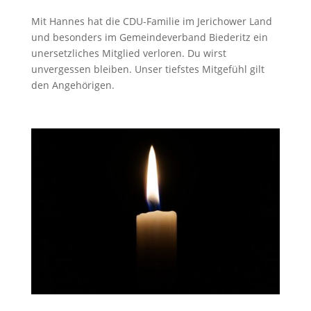
Mit Hannes hat die CDU-Familie im Jerichower Land
und besonders im Gemeindeverband Biederitz ein
unersetzliches Mitglied verloren. Du wirst
unvergessen bleiben. Unser tiefstes Mitgefühl gilt
den Angehörigen.